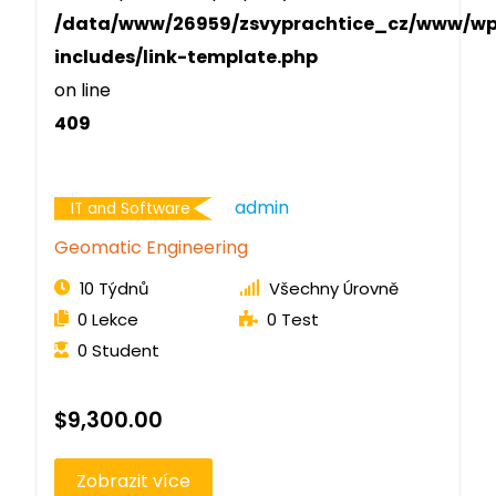
/data/www/26959/zsvyprachtice_cz/www/w
includes/link-template.php
on line
409
Admin
IT and Software
Geomatic Engineering
10 Týdnů
Všechny Úrovně
0 Lekce
0 Test
0 Student
$9,300.00
Zobrazit více